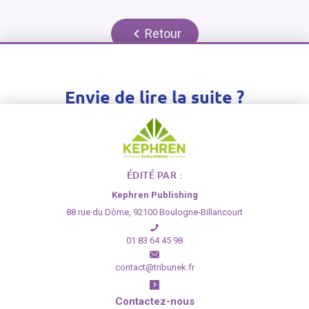
Retour
Envie de lire la suite ?
Inscrivez-vous gratuitement ou connectez-vous
pour pouvoir accéder à l'article dans son intégralité
ÉDITÉ PAR :
S'inscrire
›
Se connecter
›
Kephren Publishing
88 rue du Dôme, 92100 Boulogne-Billancourt
01 83 64 45 98
contact@tribunek.fr
Contactez-nous