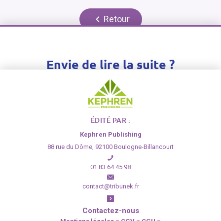
Retour
Envie de lire la suite ?
Inscrivez-vous gratuitement ou connectez-vous
pour pouvoir accéder à l'article dans son intégralité
ÉDITÉ PAR :
S'inscrire
›
Se connecter
›
Kephren Publishing
88 rue du Dôme, 92100 Boulogne-Billancourt
01 83 64 45 98
contact@tribunek.fr
Contactez-nous