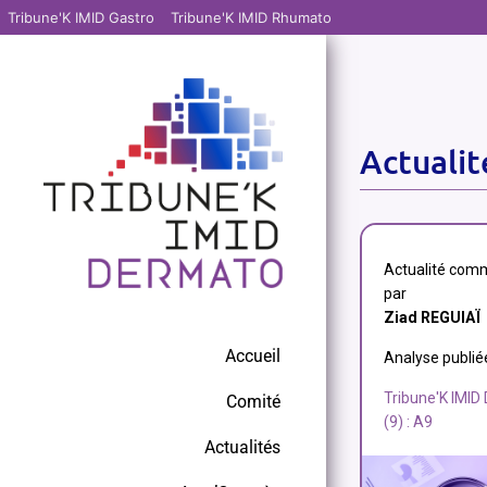
Tribune'K IMID Gastro
Tribune'K IMID Rhumato
Actuali
Actualité com
par
Ziad REGUIAÏ
Accueil
Analyse publié
Tribune'K IMID
Comité
(9) : A9
Actualités