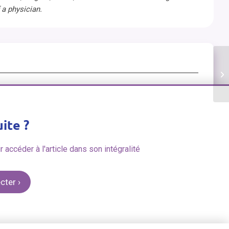
a physician.
Dé
co
Ps
uite ?
accéder à l'article dans son intégralité
ecter
›