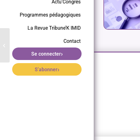
Actu’Congrès
Programmes pédagogiques
La Revue Tribune’K IMID
Hidradénite suppurée : les agonistes
Contact
du GLP-1 améliorent la sévérité
clinique...
›
Se connecter
›
S'abonner