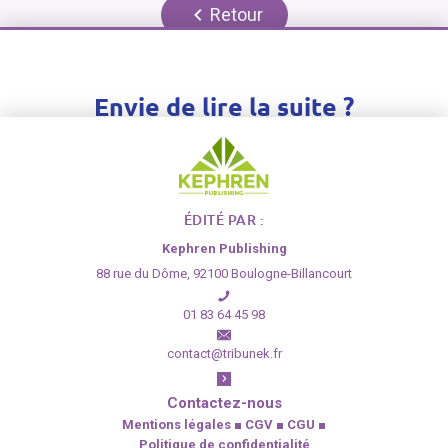
Retour
Envie de lire la suite ?
Inscrivez-vous gratuitement ou connectez-vous
pour pouvoir accéder à l'article dans son intégralité
ÉDITÉ PAR :
S'inscrire
›
Se connecter
›
Kephren Publishing
88 rue du Dôme, 92100 Boulogne-Billancourt
01 83 64 45 98
contact@tribunek.fr
Contactez-nous
Mentions légales
■
CGV
■
CGU
■
Politique de confidentialité